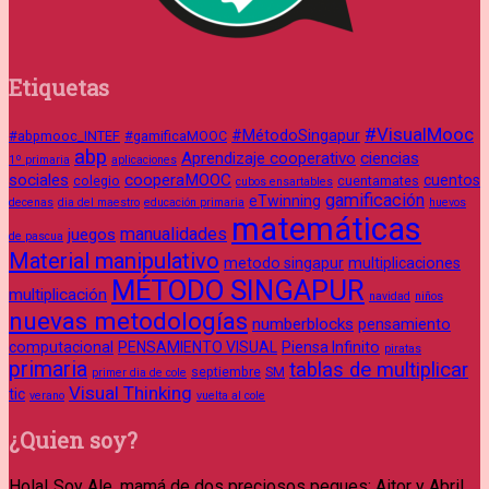
Etiquetas
#VisualMooc
#MétodoSingapur
#abpmooc_INTEF
#gamificaMOOC
abp
Aprendizaje cooperativo
ciencias
1º primaria
aplicaciones
sociales
cooperaMOOC
cuentos
colegio
cuentamates
cubos ensartables
gamificación
eTwinning
decenas
dia del maestro
educación primaria
huevos
matemáticas
manualidades
juegos
de pascua
Material manipulativo
metodo singapur
multiplicaciones
MÉTODO SINGAPUR
multiplicación
navidad
niños
nuevas metodologías
numberblocks
pensamiento
computacional
PENSAMIENTO VISUAL
Piensa Infinito
piratas
primaria
tablas de multiplicar
septiembre
SM
primer dia de cole
Visual Thinking
tic
verano
vuelta al cole
¿Quien soy?
Hola! Soy Ale, mamá de dos preciosos peques: Aitor y Abril.