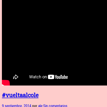
#vueltaalcole
9 septiembre, 2014
por
ale
·
Sin comentarios