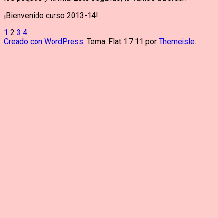
¡Bienvenido curso 2013-14!
Paginación
1
2
3
4
Creado con WordPress
. Tema: Flat 1.7.11 por
Themeisle
.
de
entradas