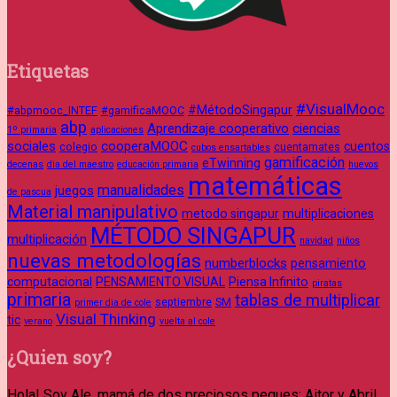
Etiquetas
#VisualMooc
#MétodoSingapur
#abpmooc_INTEF
#gamificaMOOC
abp
Aprendizaje cooperativo
ciencias
1º primaria
aplicaciones
sociales
cooperaMOOC
cuentos
colegio
cuentamates
cubos ensartables
gamificación
eTwinning
decenas
dia del maestro
educación primaria
huevos
matemáticas
manualidades
juegos
de pascua
Material manipulativo
metodo singapur
multiplicaciones
MÉTODO SINGAPUR
multiplicación
navidad
niños
nuevas metodologías
numberblocks
pensamiento
computacional
PENSAMIENTO VISUAL
Piensa Infinito
piratas
primaria
tablas de multiplicar
septiembre
SM
primer dia de cole
Visual Thinking
tic
verano
vuelta al cole
¿Quien soy?
Hola! Soy Ale, mamá de dos preciosos peques: Aitor y Abril.