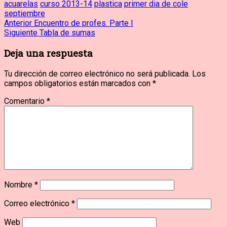
acuarelas
curso 2013-14
plastica
primer dia de cole
septiembre
Navegación
Entrada
Anterior
Encuentro de profes. Parte I
anterior:
Entrada
Siguiente
Tabla de sumas
de
siguiente:
Deja una respuesta
entradas
Tu dirección de correo electrónico no será publicada.
Los
campos obligatorios están marcados con
*
Comentario
*
Nombre
*
Correo electrónico
*
Web