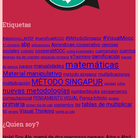
Etiquetas
#VisualMooc
#MétodoSingapur
#abpmooc_INTEF
#gamificaMOOC
abp
Aprendizaje cooperativo
ciencias
1º primaria
aplicaciones
sociales
cooperaMOOC
cuentos
colegio
cuentamates
cubos ensartables
gamificación
eTwinning
decenas
dia del maestro
educación primaria
huevos
matemáticas
manualidades
juegos
de pascua
Material manipulativo
metodo singapur
multiplicaciones
MÉTODO SINGAPUR
multiplicación
navidad
niños
nuevas metodologías
numberblocks
pensamiento
computacional
PENSAMIENTO VISUAL
Piensa Infinito
piratas
primaria
tablas de multiplicar
septiembre
SM
primer dia de cole
Visual Thinking
tic
verano
vuelta al cole
¿Quien soy?
Hola! Soy Ale, mamá de dos preciosos peques: Aitor y Abril.