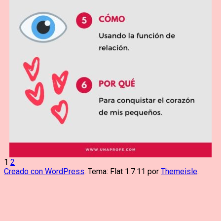
Paginación
1
2
Creado con WordPress
. Tema: Flat 1.7.11 por
Themeisle
.
de
entradas