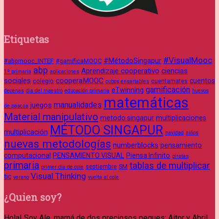
Etiquetas
#VisualMooc
#MétodoSingapur
#abpmooc_INTEF
#gamificaMOOC
abp
Aprendizaje cooperativo
ciencias
1º primaria
aplicaciones
sociales
cooperaMOOC
cuentos
colegio
cuentamates
cubos ensartables
gamificación
eTwinning
decenas
dia del maestro
educación primaria
huevos
matemáticas
manualidades
juegos
de pascua
Material manipulativo
metodo singapur
multiplicaciones
MÉTODO SINGAPUR
multiplicación
navidad
niños
nuevas metodologías
numberblocks
pensamiento
computacional
PENSAMIENTO VISUAL
Piensa Infinito
piratas
primaria
tablas de multiplicar
septiembre
SM
primer dia de cole
Visual Thinking
tic
verano
vuelta al cole
¿Quien soy?
Hola! Soy Ale, mamá de dos preciosos peques: Aitor y Abril.