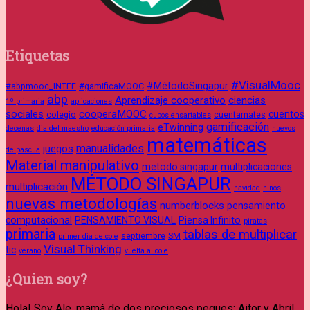
Etiquetas
#VisualMooc
#MétodoSingapur
#abpmooc_INTEF
#gamificaMOOC
abp
Aprendizaje cooperativo
ciencias
1º primaria
aplicaciones
sociales
cooperaMOOC
cuentos
colegio
cuentamates
cubos ensartables
gamificación
eTwinning
decenas
dia del maestro
educación primaria
huevos
matemáticas
manualidades
juegos
de pascua
Material manipulativo
metodo singapur
multiplicaciones
MÉTODO SINGAPUR
multiplicación
navidad
niños
nuevas metodologías
numberblocks
pensamiento
computacional
PENSAMIENTO VISUAL
Piensa Infinito
piratas
primaria
tablas de multiplicar
septiembre
SM
primer dia de cole
Visual Thinking
tic
verano
vuelta al cole
¿Quien soy?
Hola! Soy Ale, mamá de dos preciosos peques: Aitor y Abril.