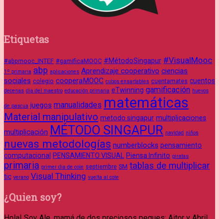
Etiquetas
#VisualMooc
#MétodoSingapur
#abpmooc_INTEF
#gamificaMOOC
abp
Aprendizaje cooperativo
ciencias
1º primaria
aplicaciones
sociales
cooperaMOOC
cuentos
colegio
cuentamates
cubos ensartables
gamificación
eTwinning
decenas
dia del maestro
educación primaria
huevos
matemáticas
manualidades
juegos
de pascua
Material manipulativo
metodo singapur
multiplicaciones
MÉTODO SINGAPUR
multiplicación
navidad
niños
nuevas metodologías
numberblocks
pensamiento
computacional
PENSAMIENTO VISUAL
Piensa Infinito
piratas
primaria
tablas de multiplicar
septiembre
SM
primer dia de cole
Visual Thinking
tic
verano
vuelta al cole
¿Quien soy?
Hola! Soy Ale, mamá de dos preciosos peques: Aitor y Abril.