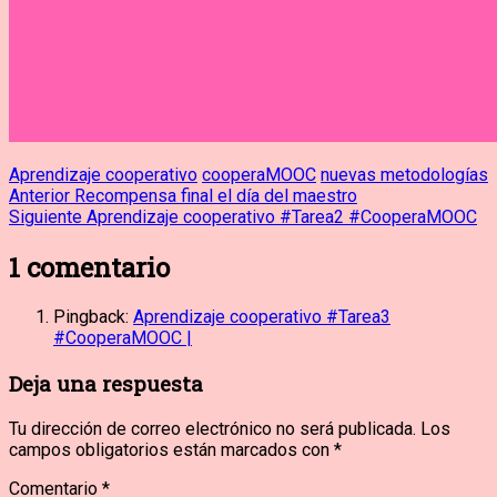
Aprendizaje cooperativo
cooperaMOOC
nuevas metodologías
Navegación
Entrada
Anterior
Recompensa final el día del maestro
anterior:
Entrada
Siguiente
Aprendizaje cooperativo #Tarea2 #CooperaMOOC
de
siguiente:
1
comentario
entradas
Pingback:
Aprendizaje cooperativo #Tarea3
#CooperaMOOC |
Deja una respuesta
Tu dirección de correo electrónico no será publicada.
Los
campos obligatorios están marcados con
*
Comentario
*