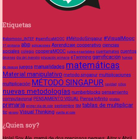
Etiquetas
#VisualMooc
#MétodoSingapur
#abpmooc_INTEF
#gamificaMOOC
abp
Aprendizaje cooperativo
ciencias
1º primaria
aplicaciones
sociales
cooperaMOOC
cuentos
colegio
cuentamates
cubos ensartables
gamificación
eTwinning
decenas
dia del maestro
educación primaria
huevos
matemáticas
manualidades
juegos
de pascua
Material manipulativo
metodo singapur
multiplicaciones
MÉTODO SINGAPUR
multiplicación
navidad
niños
nuevas metodologías
numberblocks
pensamiento
computacional
PENSAMIENTO VISUAL
Piensa Infinito
piratas
primaria
tablas de multiplicar
septiembre
SM
primer dia de cole
Visual Thinking
tic
verano
vuelta al cole
¿Quien soy?
Hola! Soy Ale, mamá de dos preciosos peques: Aitor y Abril.