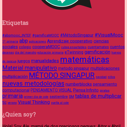
Etiquetas
#VisualMooc
#MétodoSingapur
#abpmooc_INTEF
#gamificaMOOC
abp
Aprendizaje cooperativo
ciencias
1º primaria
aplicaciones
sociales
cooperaMOOC
cuentos
colegio
cuentamates
cubos ensartables
gamificación
eTwinning
decenas
dia del maestro
educación primaria
huevos
matemáticas
manualidades
juegos
de pascua
Material manipulativo
metodo singapur
multiplicaciones
MÉTODO SINGAPUR
multiplicación
navidad
niños
nuevas metodologías
numberblocks
pensamiento
computacional
PENSAMIENTO VISUAL
Piensa Infinito
piratas
primaria
tablas de multiplicar
septiembre
SM
primer dia de cole
Visual Thinking
tic
verano
vuelta al cole
¿Quien soy?
Hola! Soy Ale, mamá de dos preciosos peques: Aitor y Abril.