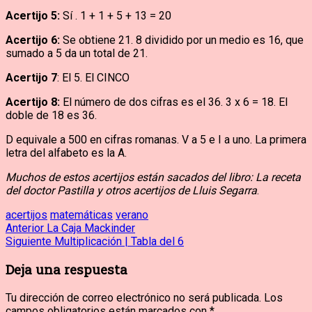
Acertijo 5:
Sí . 1 + 1 + 5 + 13 = 20
Acertijo 6:
Se obtiene 21. 8 dividido por un medio es 16, que
sumado a 5 da un total de 21.
Acertijo 7
: El 5. El CINCO
Acertijo 8:
El número de dos cifras es el 36. 3 x 6 = 18. El
doble de 18 es 36.
D equivale a 500 en cifras romanas. V a 5 e I a uno. La primera
letra del alfabeto es la A.
Muchos de estos acertijos están sacados del libro: La receta
del doctor Pastilla y otros acertijos de Lluis Segarra
.
acertijos
matemáticas
verano
Navegación
Entrada
Anterior
La Caja Mackinder
anterior:
Entrada
Siguiente
Multiplicación | Tabla del 6
de
siguiente:
Deja una respuesta
entradas
Tu dirección de correo electrónico no será publicada.
Los
campos obligatorios están marcados con
*