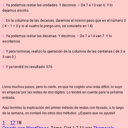
4.
Ya podemos restar las unidades. Y decimos: – De 7 a 13 van 6. Y lo
dejamos escrito.
5.
En la columna de las decenas, daremos el mismo paso que en el número 3
( 4 – 1 = 3 y si al cuatro le pongo uno, se convierte en 14).
6.
Ya podemos restar las decenas. Y decimos: – De 7 a 14 van 7. Y lo
escribimos.
7.
Y para terminar, realizo la operación de la columna de las centenas ( de 3 a
3 van 0 ).
8.
Y ya tendré mi resultado: 076.
Lleva muchos pasos, pero lo cierto, es que he cogido una resta difícil, lo suyo
es empezar por las restas de dos dígitos. Lo tendré en cuenta para la próxima
entrada.
Aquí termino la explicación del primer método de restas con llevada, a lo largo
de la semana, os contaré los otros dos métodos. ¡¡Espero que os ayude!!
Paginación
1
…
17
18