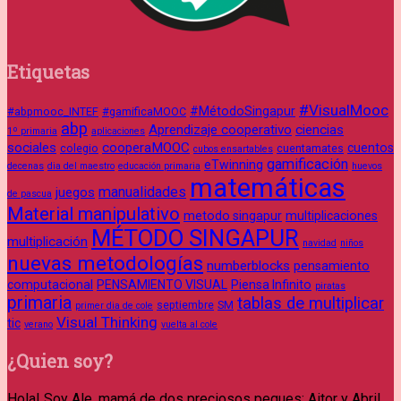
Etiquetas
#VisualMooc
#MétodoSingapur
#abpmooc_INTEF
#gamificaMOOC
abp
Aprendizaje cooperativo
ciencias
1º primaria
aplicaciones
sociales
cooperaMOOC
cuentos
colegio
cuentamates
cubos ensartables
gamificación
eTwinning
decenas
dia del maestro
educación primaria
huevos
matemáticas
manualidades
juegos
de pascua
Material manipulativo
metodo singapur
multiplicaciones
MÉTODO SINGAPUR
multiplicación
navidad
niños
nuevas metodologías
numberblocks
pensamiento
computacional
PENSAMIENTO VISUAL
Piensa Infinito
piratas
primaria
tablas de multiplicar
septiembre
SM
primer dia de cole
Visual Thinking
tic
verano
vuelta al cole
¿Quien soy?
Hola! Soy Ale, mamá de dos preciosos peques: Aitor y Abril.