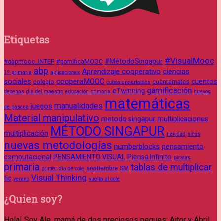
Etiquetas
#VisualMooc
#MétodoSingapur
#abpmooc_INTEF
#gamificaMOOC
abp
Aprendizaje cooperativo
ciencias
1º primaria
aplicaciones
sociales
cooperaMOOC
cuentos
colegio
cuentamates
cubos ensartables
gamificación
eTwinning
decenas
dia del maestro
educación primaria
huevos
matemáticas
manualidades
juegos
de pascua
Material manipulativo
metodo singapur
multiplicaciones
MÉTODO SINGAPUR
multiplicación
navidad
niños
nuevas metodologías
numberblocks
pensamiento
computacional
PENSAMIENTO VISUAL
Piensa Infinito
piratas
primaria
tablas de multiplicar
septiembre
SM
primer dia de cole
Visual Thinking
tic
verano
vuelta al cole
¿Quien soy?
Hola! Soy Ale, mamá de dos preciosos peques: Aitor y Abril.