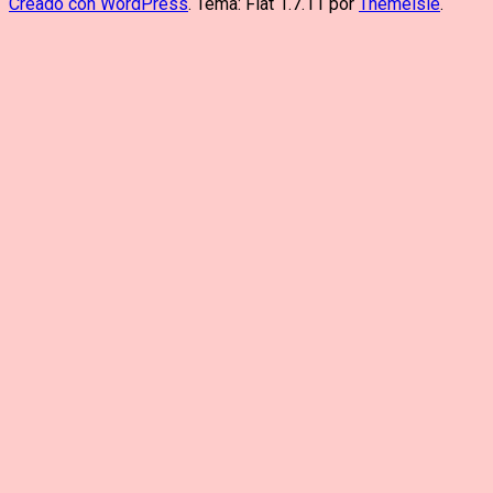
Creado con WordPress
. Tema: Flat 1.7.11 por
Themeisle
.