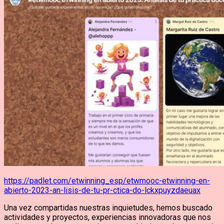
https://padlet.com/etwinning_esp/etwmooc-etwinning-en-
abierto-2023-an-lisis-de-tu-pr-ctica-do-lckxpuyzdaeuax
Una vez compartidas nuestras inquietudes, hemos buscado
actividades y proyectos, experiencias innovadoras que nos