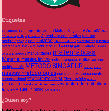
Etiquetas
#VisualMooc
#MétodoSingapur
#abpmooc_INTEF
#gamificaMOOC
abp
Aprendizaje cooperativo
ciencias
1º primaria
aplicaciones
sociales
cooperaMOOC
cuentos
colegio
cuentamates
cubos ensartables
gamificación
eTwinning
decenas
dia del maestro
educación primaria
huevos
matemáticas
manualidades
juegos
de pascua
Material manipulativo
metodo singapur
multiplicaciones
MÉTODO SINGAPUR
multiplicación
navidad
niños
nuevas metodologías
numberblocks
pensamiento
computacional
PENSAMIENTO VISUAL
Piensa Infinito
piratas
primaria
tablas de multiplicar
septiembre
SM
primer dia de cole
Visual Thinking
tic
verano
vuelta al cole
¿Quien soy?
Hola! Soy Ale, mamá de dos preciosos peques: Aitor y Abril.