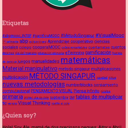
Etiquetas
#VisualMooc
#MétodoSingapur
#abpmooc_INTEF
#gamificaMOOC
abp
Aprendizaje cooperativo
ciencias
1º primaria
aplicaciones
sociales
cooperaMOOC
cuentos
colegio
cuentamates
cubos ensartables
gamificación
eTwinning
decenas
dia del maestro
educación primaria
huevos
matemáticas
manualidades
juegos
de pascua
Material manipulativo
metodo singapur
multiplicaciones
MÉTODO SINGAPUR
multiplicación
navidad
niños
nuevas metodologías
numberblocks
pensamiento
computacional
PENSAMIENTO VISUAL
Piensa Infinito
piratas
primaria
tablas de multiplicar
septiembre
SM
primer dia de cole
Visual Thinking
tic
verano
vuelta al cole
¿Quien soy?
Hola! Soy Ale, mamá de dos preciosos peques: Aitor y Abril.