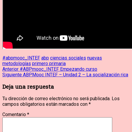
#abpmooc_INTEF
abp
ciencias sociales
nuevas
metodologías
primero primaria
Navegación
Entrada
Anterior
#ABPmooc_INTEF Empezando curso
anterior:
Entrada
Siguiente
ABPMooc INTEF – Unidad 2 – La socialización rica
de
siguiente:
Deja una respuesta
entradas
Tu dirección de correo electrónico no será publicada.
Los
campos obligatorios están marcados con
*
Comentario
*