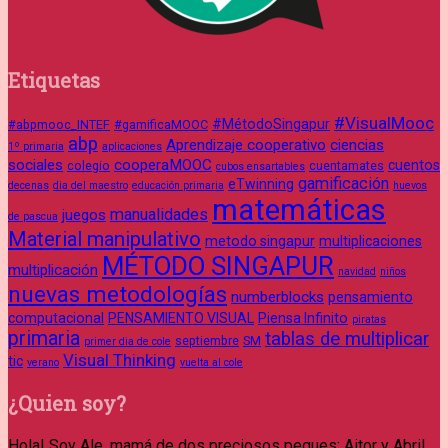
Etiquetas
#VisualMooc
#MétodoSingapur
#abpmooc_INTEF
#gamificaMOOC
abp
Aprendizaje cooperativo
ciencias
1º primaria
aplicaciones
sociales
cooperaMOOC
cuentos
colegio
cuentamates
cubos ensartables
gamificación
eTwinning
decenas
dia del maestro
educación primaria
huevos
matemáticas
manualidades
juegos
de pascua
Material manipulativo
metodo singapur
multiplicaciones
MÉTODO SINGAPUR
multiplicación
navidad
niños
nuevas metodologías
numberblocks
pensamiento
computacional
PENSAMIENTO VISUAL
Piensa Infinito
piratas
primaria
tablas de multiplicar
septiembre
SM
primer dia de cole
Visual Thinking
tic
verano
vuelta al cole
¿Quien soy?
Hola! Soy Ale, mamá de dos preciosos peques: Aitor y Abril.