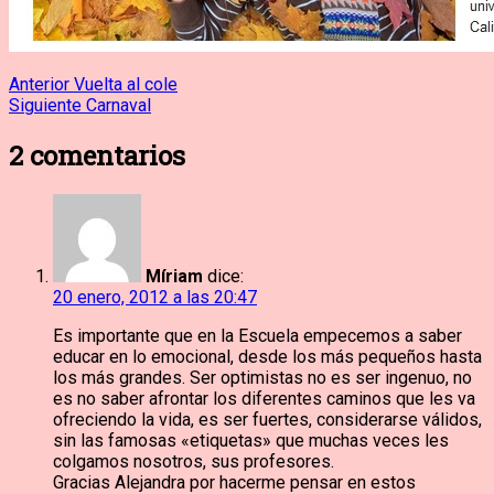
Navegación
Entrada
Anterior
Vuelta al cole
anterior:
Entrada
Siguiente
Carnaval
de
siguiente:
2
comentarios
entradas
Míriam
dice:
20 enero, 2012 a las 20:47
Es importante que en la Escuela empecemos a saber
educar en lo emocional, desde los más pequeños hasta
los más grandes. Ser optimistas no es ser ingenuo, no
es no saber afrontar los diferentes caminos que les va
ofreciendo la vida, es ser fuertes, considerarse válidos,
sin las famosas «etiquetas» que muchas veces les
colgamos nosotros, sus profesores.
Gracias Alejandra por hacerme pensar en estos