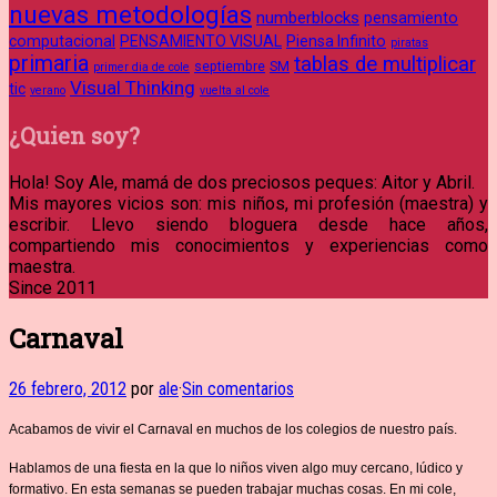
nuevas metodologías
numberblocks
pensamiento
computacional
PENSAMIENTO VISUAL
Piensa Infinito
piratas
primaria
tablas de multiplicar
septiembre
SM
primer dia de cole
Visual Thinking
tic
verano
vuelta al cole
¿Quien soy?
Hola! Soy Ale, mamá de dos preciosos peques: Aitor y Abril.
Mis mayores vicios son: mis niños, mi profesión (maestra) y
escribir. Llevo siendo bloguera desde hace años,
compartiendo mis conocimientos y experiencias como
maestra.
Since 2011
Carnaval
26 febrero, 2012
por
ale
·
Sin comentarios
Acabamos de vivir el Carnaval en muchos de los colegios de nuestro país.
Hablamos de una fiesta en la que lo niños viven algo muy cercano, lúdico y
formativo. En esta semanas se pueden trabajar muchas cosas. En mi cole,