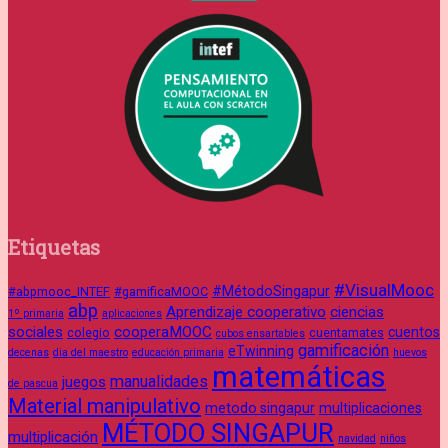
Etiquetas
#VisualMooc
#MétodoSingapur
#abpmooc_INTEF
#gamificaMOOC
abp
Aprendizaje cooperativo
ciencias
1º primaria
aplicaciones
sociales
cooperaMOOC
cuentos
colegio
cuentamates
cubos ensartables
gamificación
eTwinning
decenas
dia del maestro
educación primaria
huevos
matemáticas
manualidades
juegos
de pascua
Material manipulativo
metodo singapur
multiplicaciones
MÉTODO SINGAPUR
multiplicación
navidad
niños