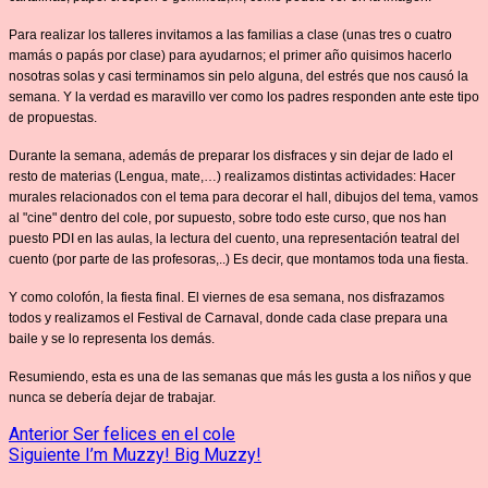
Para realizar los talleres invitamos a las familias a clase (unas tres o cuatro
mamás o papás por clase) para ayudarnos; el primer año quisimos hacerlo
nosotras solas y casi terminamos sin pelo alguna, del estrés que nos causó la
semana. Y la verdad es maravillo ver como los padres responden ante este tipo
de propuestas.
Durante la semana, además de preparar los disfraces y sin dejar de lado el
resto de materias (Lengua, mate,…) realizamos distintas actividades: Hacer
murales relacionados con el tema para decorar el hall, dibujos del tema, vamos
al "cine" dentro del cole, por supuesto, sobre todo este curso, que nos han
puesto PDI en las aulas, la lectura del cuento, una representación teatral del
cuento (por parte de las profesoras,..) Es decir, que montamos toda una fiesta.
Y como colofón, la fiesta final. El viernes de esa semana, nos disfrazamos
todos y realizamos el Festival de Carnaval, donde cada clase prepara una
baile y se lo representa los demás.
Resumiendo, esta es una de las semanas que más les gusta a los niños y que
nunca se debería dejar de trabajar.
Navegación
Entrada
Anterior
Ser felices en el cole
anterior:
Entrada
Siguiente
I’m Muzzy! Big Muzzy!
de
siguiente: