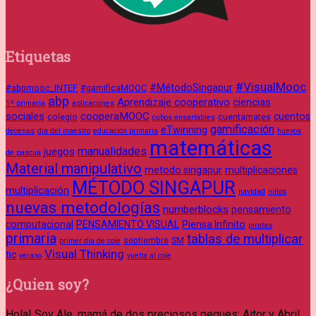
Etiquetas
#VisualMooc
#MétodoSingapur
#abpmooc_INTEF
#gamificaMOOC
abp
Aprendizaje cooperativo
ciencias
1º primaria
aplicaciones
sociales
cooperaMOOC
cuentos
colegio
cuentamates
cubos ensartables
gamificación
eTwinning
decenas
dia del maestro
educación primaria
huevos
matemáticas
manualidades
juegos
de pascua
Material manipulativo
metodo singapur
multiplicaciones
MÉTODO SINGAPUR
multiplicación
navidad
niños
nuevas metodologías
numberblocks
pensamiento
computacional
PENSAMIENTO VISUAL
Piensa Infinito
piratas
primaria
tablas de multiplicar
septiembre
SM
primer dia de cole
Visual Thinking
tic
verano
vuelta al cole
¿Quien soy?
Hola! Soy Ale, mamá de dos preciosos peques: Aitor y Abril.