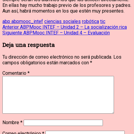
En ellas hay mucho trabajo previo de los profesores y padres.
Aun así, habrá momentos en los que estén muy presentes.
abp abpmooc_intef
ciencias sociales
robótica
tic
Navegación
Entrada
Anterior
ABPMooc INTEF – Unidad 2 – La socialización rica
anterior:
Entrada
Siguiente
ABPMooc INTEF – Unidad 4 – Evaluación
de
siguiente:
Deja una respuesta
entradas
Tu dirección de correo electrónico no será publicada.
Los
campos obligatorios están marcados con
*
Comentario
*
Nombre
*
Correo electrónico
*