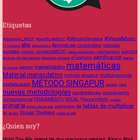
Etiquetas
#VisualMooc
#MétodoSingapur
#abpmooc_INTEF
#gamificaMOOC
abp
Aprendizaje cooperativo
ciencias
1º primaria
aplicaciones
sociales
cooperaMOOC
cuentos
colegio
cuentamates
cubos ensartables
gamificación
eTwinning
decenas
dia del maestro
educación primaria
huevos
matemáticas
manualidades
juegos
de pascua
Material manipulativo
metodo singapur
multiplicaciones
MÉTODO SINGAPUR
multiplicación
navidad
niños
nuevas metodologías
numberblocks
pensamiento
computacional
PENSAMIENTO VISUAL
Piensa Infinito
piratas
primaria
tablas de multiplicar
septiembre
SM
primer dia de cole
Visual Thinking
tic
verano
vuelta al cole
¿Quien soy?
Hola! Soy Ale, mamá de dos preciosos peques: Aitor y Abril.