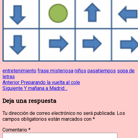
entretenimiento
frase misteriosa
niños
pasatiempos
sopa de
letras
Navegación
Entrada
Anterior
Preparando la vuelta al cole
anterior:
Entrada
Siguiente
Y mañana a Madrid…
de
siguiente:
Deja una respuesta
entradas
Tu dirección de correo electrónico no será publicada.
Los
campos obligatorios están marcados con
*
Comentario
*