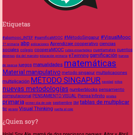
Etiquetas
#VisualMooc
#MétodoSingapur
#abpmooc_INTEF
#gamificaMOOC
abp
Aprendizaje cooperativo
ciencias
1º primaria
aplicaciones
sociales
cooperaMOOC
cuentos
colegio
cuentamates
cubos ensartables
gamificación
eTwinning
decenas
dia del maestro
educación primaria
huevos
matemáticas
manualidades
juegos
de pascua
Material manipulativo
metodo singapur
multiplicaciones
MÉTODO SINGAPUR
multiplicación
navidad
niños
nuevas metodologías
numberblocks
pensamiento
computacional
PENSAMIENTO VISUAL
Piensa Infinito
piratas
primaria
tablas de multiplicar
septiembre
SM
primer dia de cole
Visual Thinking
tic
verano
vuelta al cole
¿Quien soy?
Hola! Soy Ale, mamá de dos preciosos peques: Aitor y Abril.