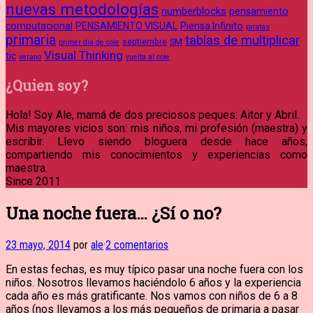
nuevas metodologías
numberblocks
pensamiento
computacional
PENSAMIENTO VISUAL
Piensa Infinito
piratas
primaria
tablas de multiplicar
septiembre
SM
primer dia de cole
Visual Thinking
tic
verano
vuelta al cole
¿Quien soy?
Hola! Soy Ale, mamá de dos preciosos peques: Aitor y Abril.
Mis mayores vicios son: mis niños, mi profesión (maestra) y
escribir. Llevo siendo bloguera desde hace años,
compartiendo mis conocimientos y experiencias como
maestra.
Since 2011
Una noche fuera… ¿Sí o no?
23 mayo, 2014
por
ale
·
2 comentarios
En estas fechas, es muy típico pasar una noche fuera con los
niños. Nosotros llevamos haciéndolo 6 años y la experiencia
cada año es más gratificante. Nos vamos con niños de 6 a 8
años (nos llevamos a los más pequeños de primaria a pasar