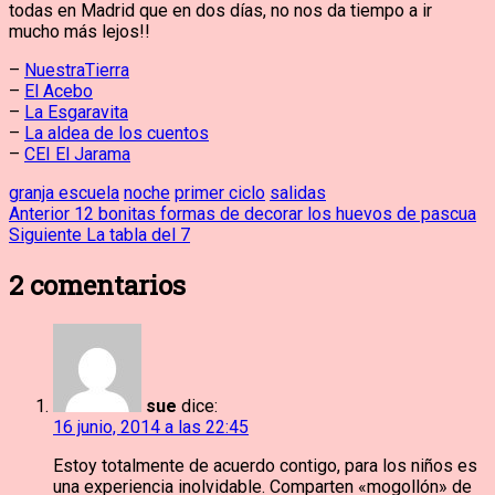
todas en Madrid que en dos días, no nos da tiempo a ir
mucho más lejos!!
–
NuestraTierra
–
El Acebo
–
La Esgaravita
–
La aldea de los cuentos
–
CEI El Jarama
granja escuela
noche
primer ciclo
salidas
Navegación
Entrada
Anterior
12 bonitas formas de decorar los huevos de pascua
anterior:
Entrada
Siguiente
La tabla del 7
de
siguiente:
2
comentarios
entradas
sue
dice:
16 junio, 2014 a las 22:45
Estoy totalmente de acuerdo contigo, para los niños es
una experiencia inolvidable. Comparten «mogollón» de