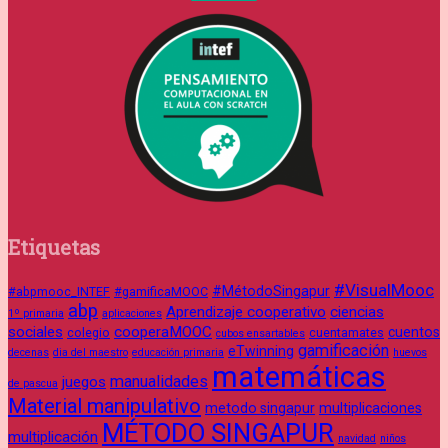
Etiquetas
#VisualMooc
#MétodoSingapur
#abpmooc_INTEF
#gamificaMOOC
abp
Aprendizaje cooperativo
ciencias
1º primaria
aplicaciones
sociales
cooperaMOOC
cuentos
colegio
cuentamates
cubos ensartables
gamificación
eTwinning
decenas
dia del maestro
educación primaria
huevos
matemáticas
manualidades
juegos
de pascua
Material manipulativo
metodo singapur
multiplicaciones
MÉTODO SINGAPUR
multiplicación
navidad
niños