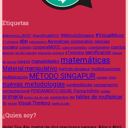
Etiquetas
#VisualMooc
#MétodoSingapur
#abpmooc_INTEF
#gamificaMOOC
abp
Aprendizaje cooperativo
ciencias
1º primaria
aplicaciones
sociales
cooperaMOOC
cuentos
colegio
cuentamates
cubos ensartables
gamificación
eTwinning
decenas
dia del maestro
educación primaria
huevos
matemáticas
manualidades
juegos
de pascua
Material manipulativo
metodo singapur
multiplicaciones
MÉTODO SINGAPUR
multiplicación
navidad
niños
nuevas metodologías
numberblocks
pensamiento
computacional
PENSAMIENTO VISUAL
Piensa Infinito
piratas
primaria
tablas de multiplicar
septiembre
SM
primer dia de cole
Visual Thinking
tic
verano
vuelta al cole
¿Quien soy?
Hola! Soy Ale, mamá de dos preciosos peques: Aitor y Abril.