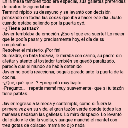
En la mesa también todo era especial, sus galletas preferidas
de ositos le aguardaban.
Terminó rápido su desayuno y se levantó con decisión
pensando en todas las cosas que iba a hacer ese día. Justo
cuando estaba saliendo por la puerta oyó:
–
¿Tiene patitas?
Javier temblaba de emoción. ¡Eso sí que era suerte! Lo mejor
que le podía pasar y precisamente hoy, el día de su
cumpleaños.
Resolver el misterio. ¡Por fin!
Su madre, en bata todavía, le miraba con cariño, su padre sin
afeitar y atento al tostador también se quedó paralizado,
parecía que el mundo se había detenido.
Javier no podía reaccionar, seguía parado ante la puerta de la
cocina.
-¿Qué, qué, qué…? –preguntó muy bajito.
-Pregunto… –repetía mamá muy suavemente- que si tu tazón
tiene patitas.
Javier regresó a la mesa y contempló, como si fuera la
primera vez en su vida, el gran tazón verde donde todas las
mañanas nadaban las galletas. Lo miró despacio. Lo levantó
del plato y le dio la vuelta, y aunque manchó el mantel con
tres gotas de colacao, mamá no dijo nada.