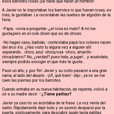
esos barrotes rosas ¡Se tiene que hacer un hombre!
A Javier no le importaban los barrotes ni que fueran rosas, es
más, le gustaban. Le recordaban las nuebes de algodón de la
feria.
-Papá, -vovía a preguntar-,¿el rosa es malo? A mí me
gusta,pero en el cole dicen que es de chicas.
-No hagas caso, barbián, -contestaba papá-los colores nacen
del arco iris. ¿Has visto tu alguna vez a alguien allí
separando… chico, azul -chica,rosa -chico, amarillo -
chica,blanco? No, ¿verdad? pues hala, ¡a jugar!… y acuérdate,
siempre podrás escoger el que más te guste…
Pasó un año, y ¡por fin! Javier y su osito pasaron a una gran
cama, al lado del abuelo. -¡Uf, qué bien! -dijo-, ya no se me
caen las piernas por los barrotes.
Cuando entraba en su nueva habitación, de repente, volvió a
oír a su madre decir: –
¿Tiene patitas?
Javier ya casi no se acordaba de la frase. La voz venía del
salón. Rápidamente dejó todo y se asomó despacio por la
puerta, sigilosamente, para descubrir quién tenía patitas.