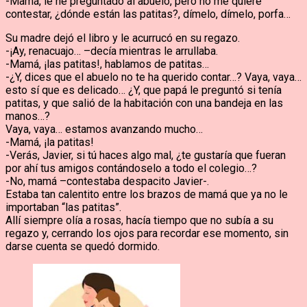
-Mamá, le he preguntado al abuelo, pero no me quiere
contestar, ¿dónde están las patitas?, dímelo, dímelo, porfa…
Su madre dejó el libro y le acurrucó en su regazo.
-¡Ay, renacuajo… –decía mientras le arrullaba.
-Mamá, ¡las patitas!, hablamos de patitas…
-¿Y, dices que el abuelo no te ha querido contar…? Vaya, vaya…
esto sí que es delicado… ¿Y, que papá le preguntó si tenía
patitas, y que salió de la habitación con una bandeja en las
manos…?
Vaya, vaya… estamos avanzando mucho…
-Mamá, ¡la patitas!
-Verás, Javier, si tú haces algo mal, ¿te gustaría que fueran
por ahí tus amigos contándoselo a todo el colegio…?
-No, mamá –contestaba despacito Javier-.
Estaba tan calentito entre los brazos de mamá que ya no le
importaban “las patitas”.
Allí siempre olía a rosas, hacía tiempo que no subía a su
regazo y, cerrando los ojos para recordar ese momento, sin
darse cuenta se quedó dormido.