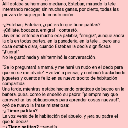
Allí estaba su hermano mediano, Esteban, mirando la tele,
intentando recoger, sin muchas ganas, por cierto, todas las
piezas de su juego de construcción.
-¿Esteban, Esteban, ¿qué es lo que tiene patitas?
-¡Cállate, bocazas, emigra! –contestó.
Javier no entendía mucho esa palabra, “emigra”, aunque ahora
la oía en todas partes, en la panadería, en la tele…, pero una
cosa estaba clara, cuando Esteban la decía significaba
“¡Fuera!”
No le gustó nada y ahí terminó la conversación.
“Se lo preguntará a mamá, y me haré un nudo en el dedo para
que no se me olvide” –volvió a pensar, y continuó trasladando
juguetes y cuentos feliz en su nuevo trocito de habitación
compartida.
Una tarde, mientras estaba haciendo prácticas de buceo en la
bañera, pues, como le enseñó su padre: “¡siempre hay que
aprovechar las obligaciones para aprender cosas nuevas!”,
oyó de nuevo la frase misteriosa:
-¿Tiene patitas?
La voz venía de la habitación del abuelo, y ¡era su padre el
que le decía!
–
¿Tiene patitas?
–repetía.