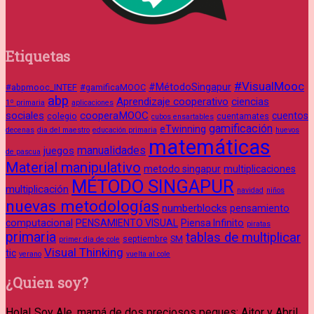
Etiquetas
#VisualMooc
#MétodoSingapur
#abpmooc_INTEF
#gamificaMOOC
abp
Aprendizaje cooperativo
ciencias
1º primaria
aplicaciones
sociales
cooperaMOOC
cuentos
colegio
cuentamates
cubos ensartables
gamificación
eTwinning
decenas
dia del maestro
educación primaria
huevos
matemáticas
manualidades
juegos
de pascua
Material manipulativo
metodo singapur
multiplicaciones
MÉTODO SINGAPUR
multiplicación
navidad
niños
nuevas metodologías
numberblocks
pensamiento
computacional
PENSAMIENTO VISUAL
Piensa Infinito
piratas
primaria
tablas de multiplicar
septiembre
SM
primer dia de cole
Visual Thinking
tic
verano
vuelta al cole
¿Quien soy?
Hola! Soy Ale, mamá de dos preciosos peques: Aitor y Abril.