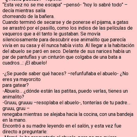
“Esta vez no se me escapa” –pensó- “hoy lo sabré todo” –
decía mientras salía
chorreando de la bañera.
Cuando terminó de secarse y de ponerse el pijama, a gatas
se arrastró por el pasillo, como los indios de las películas de
vaqueros que a él tanto le gustaban. Se movía
silenciosamente para descubrir ese animalito que parecía
vivía en su casa y él nunca había visto. Al llegar a la habitación
del abuelo se paró en seco. Delante de sus narices había un
par de pantuflas y un cinturón que colgaba de una bata a
cuadros…: ¡El abuelo!
-¿Se puede saber qué haces? –refunfuñaba el abuelo- ¿No
eres ya mayorcito
para gatear?
-Abuelo… ¿dónde están las patitas, puedo verlas, tienes un
animalito?
-Gruuu, gruuuu –resoplaba el abuelo-, tonterías de tu padre…
gruuu, gruu –
renegaba mientras se alejaba hacia la cocina, con una bandeja
en la mano.
Encontró a su madre leyendo en el salón, y esta vez fue
directo a preguntarle: