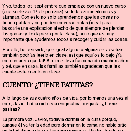
Y yo, todos los septiembre que empiezo con un nuevo curso
(que suele ser 1º de primaria) se lo leo a mis alumnos y
alumnas. Con esto no solo aprendemos que las cosas no
tienen patitas y no pueden moverse solas (ideal para
buscarle una explicación al echo de que siempre se pierdan
las gomas y los lápices por la clase), si no que es muy
importante que ayudemos todos a recoger y cuidar las cosas.
Por ello, he pensado, que igual alguno o alguna de vosotras
también podrías leerlo en clase, así que aquí os lo dejo ¡Ya
me contareis que tal! A mi me lleva funcionando muchos años
y sé, que en casa, las familias también agradecen que les
cuente este cuento en clase.
CUENTO: ¿TIENE PATITAS?
A lo largo de sus cuatro años de vida, por lo menos una vez al
mes, Javier había oído esa enigmática pregunta:
¿Tiene
patitas?
La primera vez, Javier, todavía dormía en la cuna porque,
aunque él ya tenía edad para dormir en la cama, no había sitio
en la habitación de sus hermano mayores. Un día, desde su