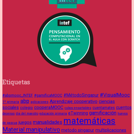
Etiquetas
#VisualMooc
#MétodoSingapur
#abpmooc_INTEF
#gamificaMOOC
abp
Aprendizaje cooperativo
ciencias
1º primaria
aplicaciones
sociales
cooperaMOOC
cuentos
colegio
cuentamates
cubos ensartables
gamificación
eTwinning
decenas
dia del maestro
educación primaria
huevos
matemáticas
manualidades
juegos
de pascua
Material manipulativo
metodo singapur
multiplicaciones