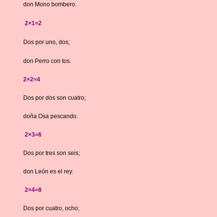
don Mono bombero.
2×1=2
Dos por uno, dos;
don Perro con tos.
2×2=4
Dos por dos son cuatro;
doña Osa pescando.
2×3=6
Dos por tres son seis;
don León es el rey.
2×4=8
Dos por cuatro, ocho;