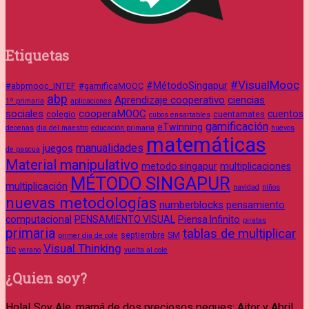
Etiquetas
#VisualMooc
#MétodoSingapur
#abpmooc_INTEF
#gamificaMOOC
abp
Aprendizaje cooperativo
ciencias
1º primaria
aplicaciones
sociales
cooperaMOOC
cuentos
colegio
cuentamates
cubos ensartables
gamificación
eTwinning
decenas
dia del maestro
educación primaria
huevos
matemáticas
manualidades
juegos
de pascua
Material manipulativo
metodo singapur
multiplicaciones
MÉTODO SINGAPUR
multiplicación
navidad
niños
nuevas metodologías
numberblocks
pensamiento
computacional
PENSAMIENTO VISUAL
Piensa Infinito
piratas
primaria
tablas de multiplicar
septiembre
SM
primer dia de cole
Visual Thinking
tic
verano
vuelta al cole
¿Quien soy?
Hola! Soy Ale, mamá de dos preciosos peques: Aitor y Abril.