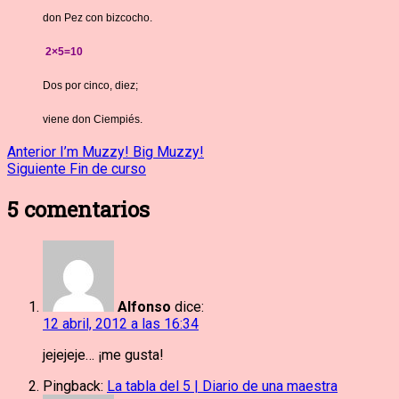
don Pez con bizcocho.
2×5=10
Dos por cinco, diez;
viene don Ciempiés.
Navegación
Entrada
Anterior
I’m Muzzy! Big Muzzy!
anterior:
Entrada
Siguiente
Fin de curso
de
siguiente:
5
comentarios
entradas
Alfonso
dice:
12 abril, 2012 a las 16:34
jejejeje… ¡me gusta!
Pingback:
La tabla del 5 | Diario de una maestra